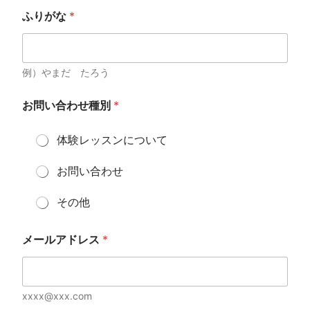
ふりがな
*
例）やまだ たろう
ふ
お問い合わせ種別
*
り
が
な
体験レッスンについて
ご
希
お問い合わせ
望
の
連
その他
絡
方
法
メールアドレス
*
ふ
り
が
な
xxxx@xxx.com